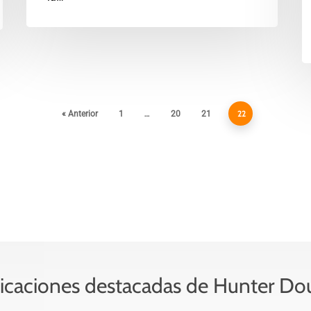
…
22
« Anterior
1
20
21
icaciones destacadas de Hunter Do