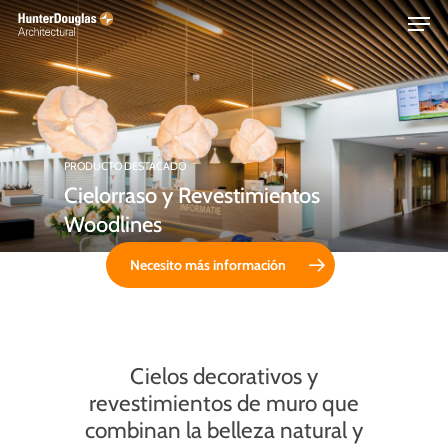
Skip
Menu
to
main
content
PRODUCTO DESTACADO
Cielorraso y Revestimientos
Woodlines
Necesito más información
Cielos
decorativos
y
revestimientos
de
muro
que
combinan
la
belleza
natural
y