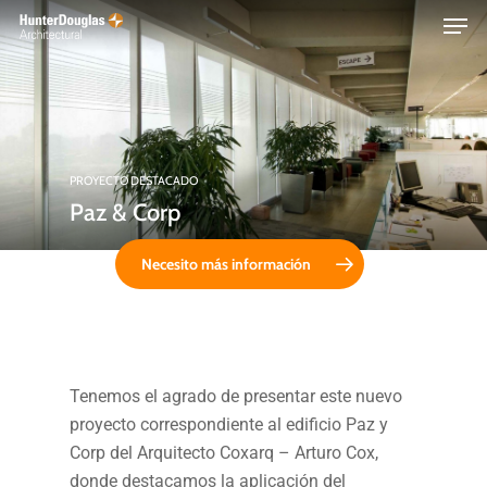
Skip
Menu
to
main
content
PROYECTO DESTACADO
Paz & Corp
Necesito más información
Tenemos el agrado de presentar este nuevo
proyecto correspondiente al edificio Paz y
Corp del Arquitecto Coxarq – Arturo Cox,
donde destacamos la aplicación del