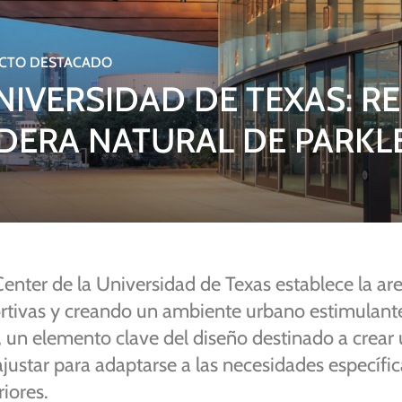
CTO DESTACADO
IVERSIDAD DE TEXAS: RE
ADERA NATURAL DE PARK
Center
de
la
Universidad
de
Texas
establece
la
ar
rtivas
y
creando
un
ambiente
urbano
estimulant
,
un
elemento
clave
del
diseño
destinado
a
crear
ajustar
para
adaptarse
a
las
necesidades
específi
riores.