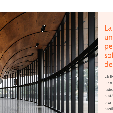
La
un
pe
so
de
La f
perm
radi
plaf
prom
pasil