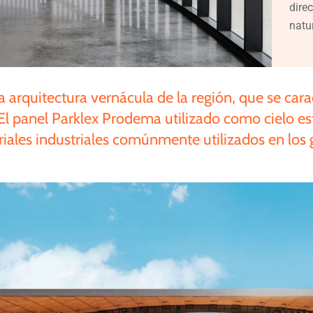
direc
natu
la
arquitectura
vernácula
de
la
región,
que
se
cara
El
panel
Parklex
Prodema
utilizado
como
cielo
es
iales
industriales
comúnmente
utilizados
en
los