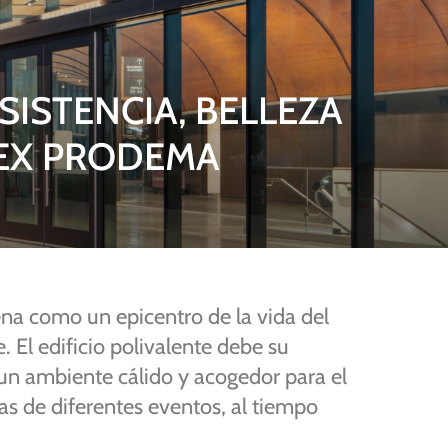
SISTENCIA, BELLEZA
LEX PRODEMA
ena
como
un
epicentro
de
la
vida
del
e.
El
edificio
polivalente
debe
su
un
ambiente
cálido
y
acogedor
para
el
cas
de
diferentes
eventos,
al
tiempo