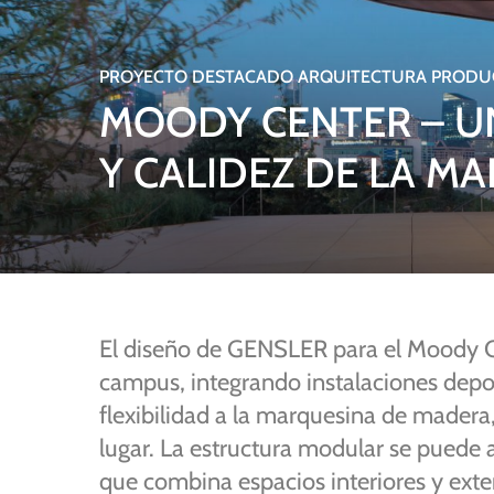
PROYECTO DESTACADO
ARQUITECTURA
PRODU
MOODY CENTER – UN
Y CALIDEZ DE LA M
El
diseño
de
GENSLER
para
el
Moody
campus,
integrando
instalaciones
depo
flexibilidad
a
la
marquesina
de
madera
lugar.
La
estructura
modular
se
puede
que
combina
espacios
interiores
y
exte