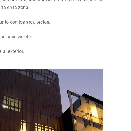
E ECONOMÍA Y
ria en la zona.
unto con los arquitectos.
se hace visible.
al exterior.