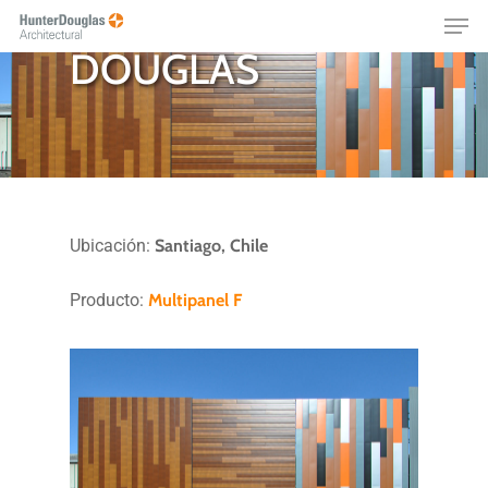
MOCK UP HUNTER
Skip
Menu
to
DOUGLAS
main
content
Ubicación:
Santiago, Chile
Producto:
Multipanel F