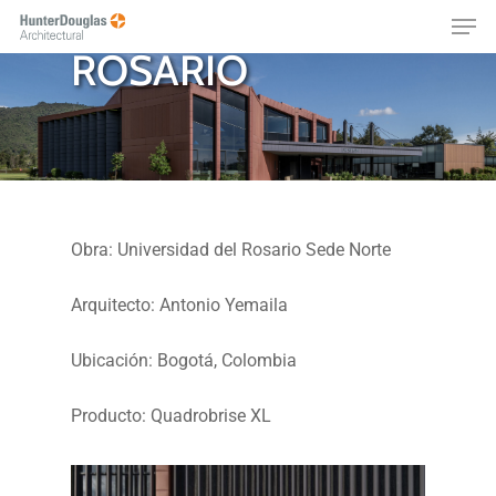
UNIVERSIDAD DEL
Skip
Menu
to
ROSARIO
main
content
Obra: Universidad del Rosario Sede Norte
Arquitecto: Antonio Yemaila
Ubicación: Bogotá, Colombia
Producto: Quadrobrise XL