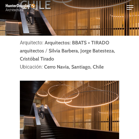
CHILE
Skip
Menu
to
main
content
Arquitecto:
Arquitectos: BBATS + TIRADO
arquitectos
/
Silvia Barbera, Jorge Batesteza,
Cristóbal Tirado
Ubicación:
Cerro Navia, Santiago, Chile