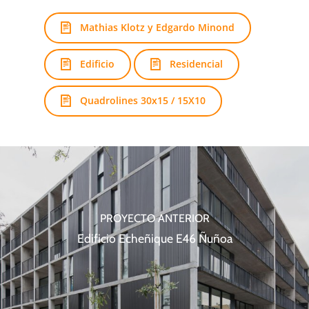
Mathias Klotz y Edgardo Minond
Edificio
Residencial
Quadrolines 30x15 / 15X10
PROYECTO ANTERIOR
Edificio Echeñique E46 Ñuñoa