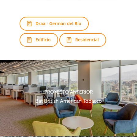
Draa - Germán del Río
Edificio
Residencial
PROYECTO ANTERIOR
Bat British American Tobacco