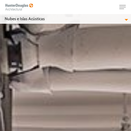
Skip
Menu
to
main
Nubes e Islas Acústicas
content