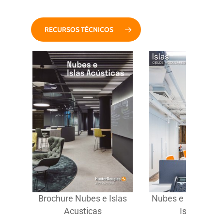
RECURSOS TÉCNICOS
as -
Brochure Nubes e Islas
Nubes e Islas Acú
Acusticas
Islas Ciel