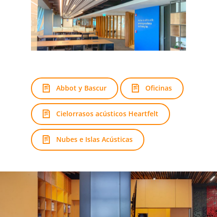
Abbot y Bascur
Oficinas
Cielorrasos acústicos Heartfelt
Nubes e Islas Acústicas