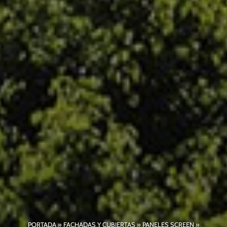
PORTADA
»
FACHADAS Y CUBIERTAS
»
PANELES SCREEN
»