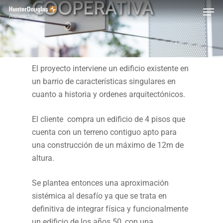
COOPERATIVA
Skip
Menu
to
main
content
El proyecto interviene un edificio existente en
un barrio de características singulares en
cuanto a historia y ordenes arquitectónicos.
El cliente compra un edificio de 4 pisos que
cuenta con un terreno contiguo apto para
una construcción de un máximo de 12m de
altura.
Se plantea entonces una aproximación
sistémica al desafío ya que se trata en
definitiva de integrar física y funcionalmente
un edificio de los años 50, con una