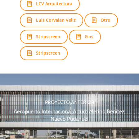
LCV Arquitectura
Luis Corvalan Veliz
Otro
Stripscreen
Fins
Stripscreen
PROYECTO ANTERIOR
Aeropuerto Internacional Arturo Merino Benítez,
Nuevo Pudahuel