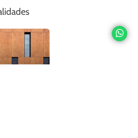
alidades
ciones Otras
íneas