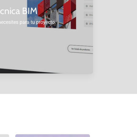
écnica BIM
ecesites para tu proyecto.