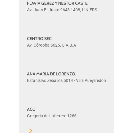
FLAVIA GEREZ Y NESTOR CASTE
FLAVIA
Av. Juan B. Justo 9643 1408, LINIERS
GEREZ
Y
NESTOR
CASTE
CENTRO SEC
CENTRO
Av. Córdoba 5625, C.A.B.A
SEC
ANA MARIA DE LORENZO.
ANA
Estanislao Zeballos 5014 - Villa Pueyrredon
MARIA
DE
LORENZO.
ACC
ACC
Gregorio de Laferrere 1266