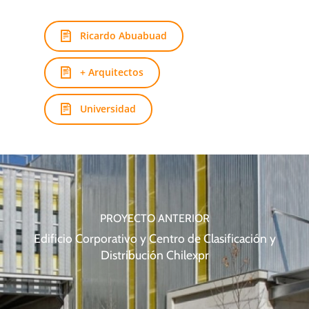
Ricardo Abuabuad
+ Arquitectos
Universidad
PROYECTO ANTERIOR
Edificio Corporativo y Centro de Clasificación y
Distribución Chilexpr