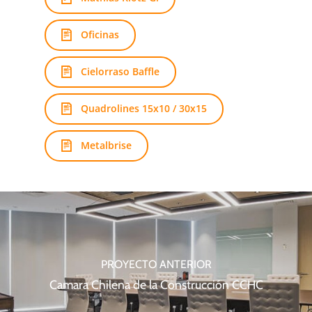
Oficinas
Cielorraso Baffle
Quadrolines 15x10 / 30x15
Metalbrise
PROYECTO ANTERIOR
Camara Chilena de la Construcción CCHC