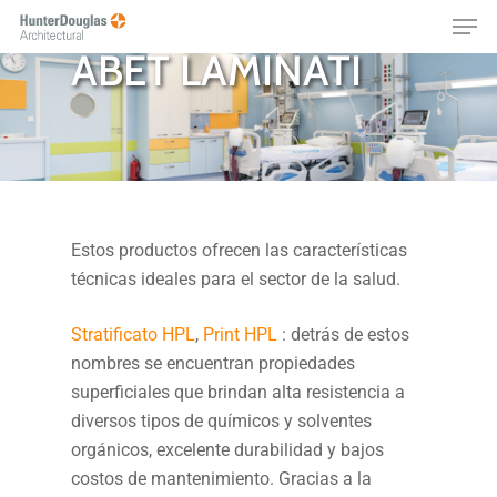
CON LAMINADOS
Skip
Menu
to
ABET LAMINATI
main
content
Estos productos ofrecen las características
técnicas ideales para el sector de la salud.
Stratificato HPL
,
Print HPL
: detrás de estos
nombres se encuentran propiedades
superficiales que brindan alta resistencia a
diversos tipos de químicos y solventes
orgánicos, excelente durabilidad y bajos
costos de mantenimiento. Gracias a la