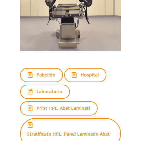
Pabellón
Hospital
Laboratorio
Print HPL, Abet Laminati
Stratificato HPL, Panel Laminado Abet