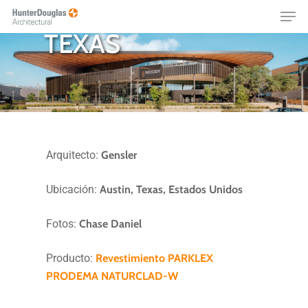
UNIVERSIDAD DE
Skip
Menu
to
TEXAS
main
content
Arquitecto:
Gensler
Ubicación:
Austin, Texas, Estados Unidos
Fotos:
Chase Daniel
Producto:
Revestimiento PARKLEX
PRODEMA NATURCLAD-W