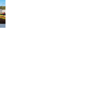
inas
OR