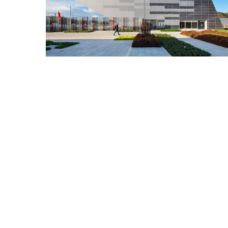
Figueroa y Silva Arquitectos.
Ofic
PROYECTO ANTERI