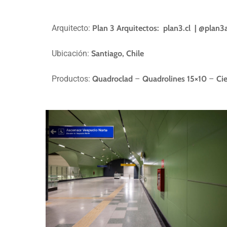
METRO
Arquitecto:
Plan 3 Arquitectos: plan3.cl | @plan3
METRO LÍNEA 2 – ES
Ubicación:
Santiago, Chile
Productos:
Quadroclad
–
Quadrolines 15×10
–
Ci