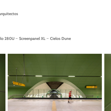
arquitectos
TACIÓN HOSPITAL EL PINO
elo 280U
–
Screenpanel XL
–
Cielos Dune