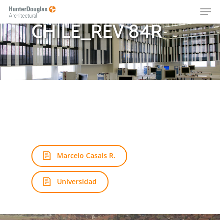
UNIVERSIDAD DE
Skip
Menu
to
CHILE_REV 84R
main
content
Marcelo Casals R.
Universidad