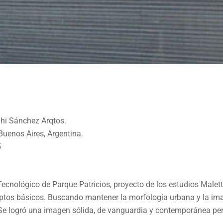
ghi Sánchez Arqtos.
CIOS
uenos Aires, Argentina.
5
 Tecnológico de Parque Patricios, proyecto de los estudios Male
ceptos básicos. Buscando mantener la morfología urbana y la im
Se logró una imagen sólida, de vanguardia y contemporánea per