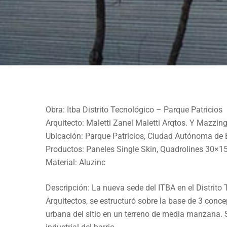
Obra: Itba Distrito Tecnológico – Parque Patricios
EDIFICIO
EDUCACIONAL
Arquitecto: Maletti Zanel Maletti Arqtos. Y Mazzin
ITBA PARQUE PATRI
Ubicación: Parque Patricios, Ciudad Autónoma de B
Productos: Paneles Single Skin, Quadrolines 30×1
Material: Aluzinc
Descripción: La nueva sede del ITBA en el Distrito
Arquitectos, se estructuró sobre la base de 3 con
urbana del sitio en un terreno de media manzana. 