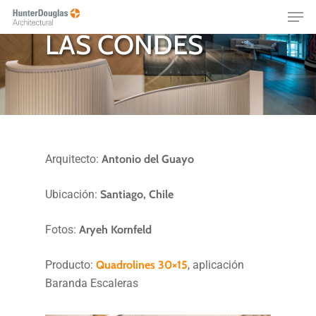
HOTEL NOVOTEL
Skip
Menu
to
LAS CONDES
main
content
Arquitecto:
Antonio del Guayo
Ubicación:
Santiago, Chile
Fotos:
Aryeh Kornfeld
Producto:
Quadrolines 30×15
, aplicación
Baranda Escaleras