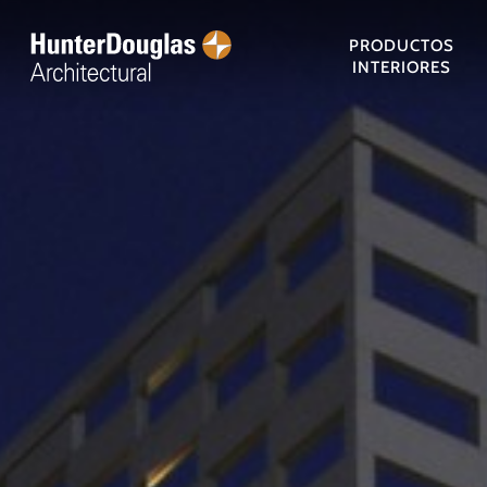
Skip
to
PRODUCTOS
INTERIORES
main
content
Presiona Enter para buscar o ESC para cerrar
CIELORRASOS
FOLDING & SLIDING
FACHADAS
DECK
PANELES
CIELORRASOS DE
CORTASOLES
PISOS DE MADERA
FACHADA
METÁLICOS
SHUTTER
PANELES
SINGLE SKIN
MADERA
ACCIONABLES
PARAMÉT
SCREEN