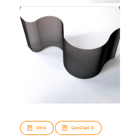
Otro
GeoClad ®