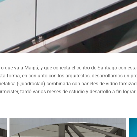
ro que va a Maipú, y que conecta el centro de Santiago con est
sta forma, en conjunto con los arquitectos, desarrollamos un p
 DE METRO LÍNEA 5 A MA
tálica (Quadroclad) combinada con paneles de vidrio tamizados 
 Burmeister, tardó varios meses de estudio y desarrollo a fin lo