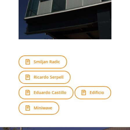
Smiljan Radic
Ricardo Serpell
Eduardo Castillo
Edificio
Miniwave