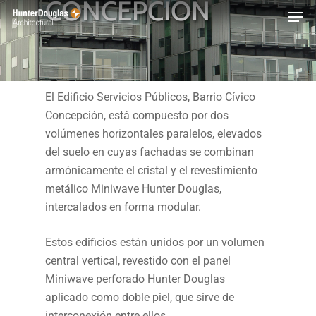
CONCEPCIÓN
Skip
Menu
to
main
content
El Edificio Servicios Públicos, Barrio Cívico
Concepción, está compuesto por dos
volúmenes horizontales paralelos, elevados
del suelo en cuyas fachadas se combinan
armónicamente el cristal y el revestimiento
metálico Miniwave Hunter Douglas,
intercalados en forma modular.
Estos edificios están unidos por un volumen
central vertical, revestido con el panel
Miniwave perforado Hunter Douglas
aplicado como doble piel, que sirve de
interconexión entre ellos.