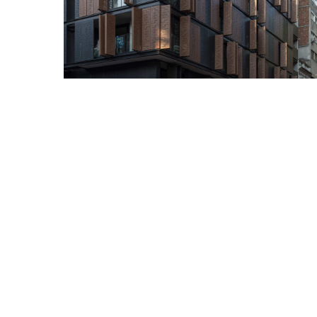
Cruz y Browne Arquitectos limitada + Mobil 
PROYE
Diseño, acústica y sustentabilida