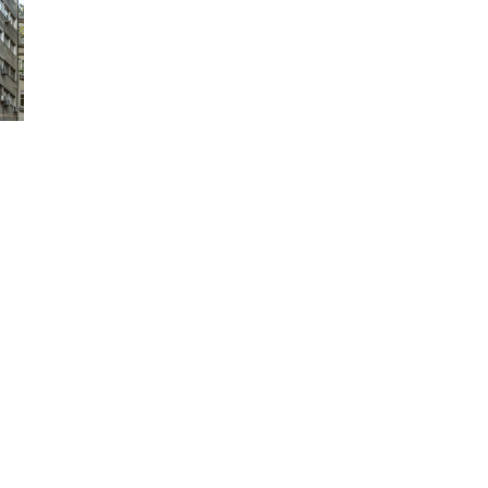
Arquitectos
Edificio
Residencial
CTO ANTERIOR
PROYE
d para obras