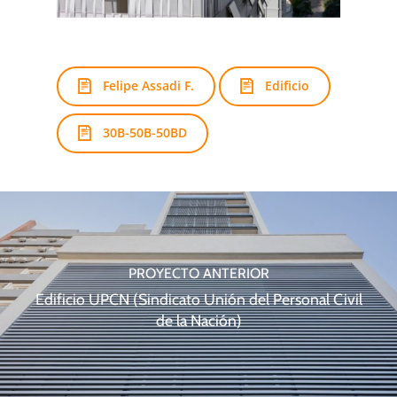
Felipe Assadi F.
Edificio
30B-50B-50BD
PROYECTO ANTERIOR
Edificio UPCN (Sindicato Unión del Personal Civil
de la Nación)