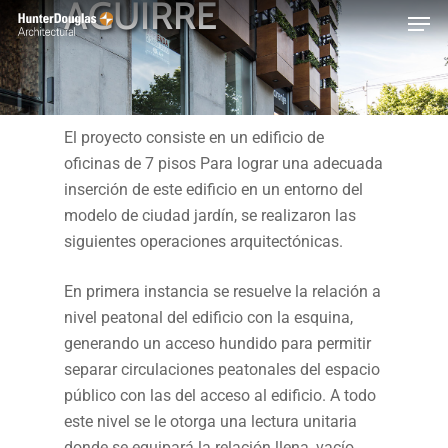
AGUIRRE
Skip
Menu
to
main
content
El proyecto consiste en un edificio de
oficinas de 7 pisos Para lograr una adecuada
inserción de este edificio en un entorno del
modelo de ciudad jardín, se realizaron las
siguientes operaciones arquitectónicas.
En primera instancia se resuelve la relación a
nivel peatonal del edificio con la esquina,
generando un acceso hundido para permitir
separar circulaciones peatonales del espacio
público con las del acceso al edificio. A todo
este nivel se le otorga una lectura unitaria
donde se equipará la relación llena, vacío