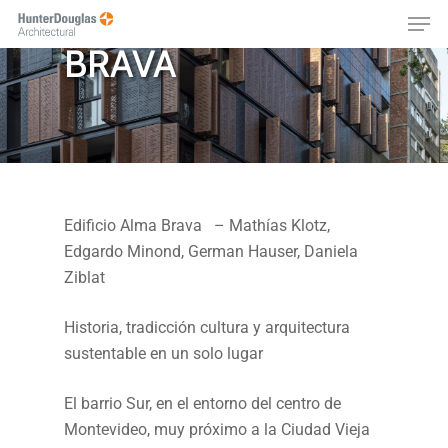
EDIFICIO ALMA
Skip
Menu
to
BRAVA
main
content
Edificio Alma Brava – Mathías Klotz,
Edgardo Minond, German Hauser, Daniela
Ziblat
Historia, tradicción cultura y arquitectura
sustentable en un solo lugar
El barrio Sur, en el entorno del centro de
Montevideo, muy próximo a la Ciudad Vieja