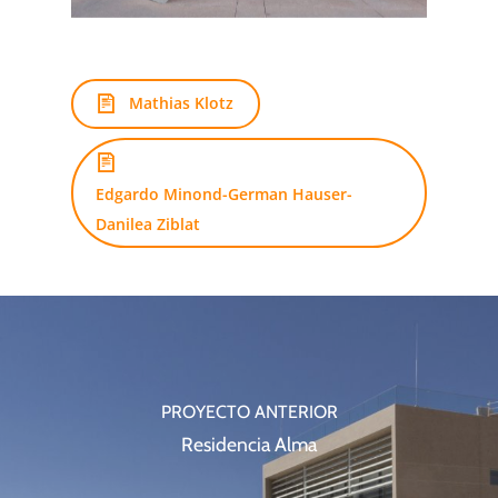
Mathias Klotz
Edgardo Minond-German Hauser-
Danilea Ziblat
PROYECTO ANTERIOR
Residencia Alma