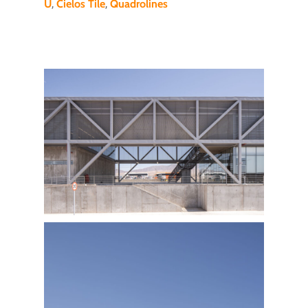
U
,
Cielos Tile
,
Quadrolines