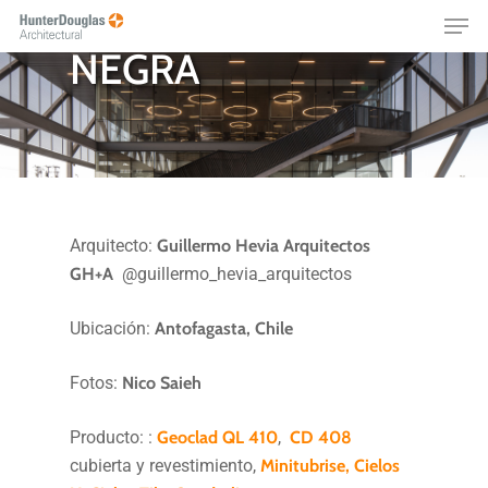
KOMATSU LA
Skip
Menu
to
NEGRA
main
content
Arquitecto:
Guillermo Hevia Arquitectos
GH+A
@guillermo_hevia_arquitectos
Ubicación:
Antofagasta, Chile
Fotos:
Nico Saieh
Producto: :
Geoclad QL 410
,
CD 408
cubierta y revestimiento,
Minitubrise,
Cielos