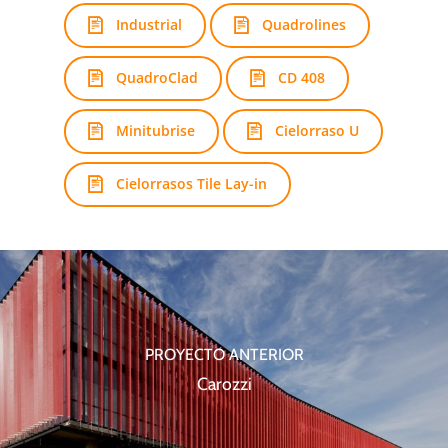
Industrial
Quadrolines
QuadroClad
CD 408
Minitubrise
Cielorraso U
Cielorrasos Tile Lay-in
PROYECTO ANTERIOR
Carozzi