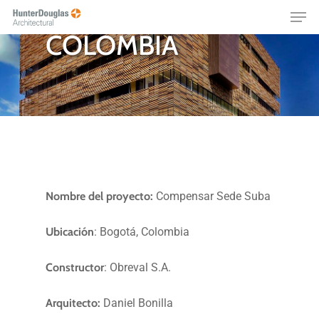
BOGOTÁ,
Skip
Menu
to
COLOMBIA
main
content
Nombre del proyecto:
Compensar Sede Suba
Ubicación
: Bogotá, Colombia
Constructor
: Obreval S.A.
Arquitecto:
Daniel Bonilla