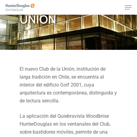
CLUB DE LA
Skip
Menu
to
UNIÓN
main
content
El nuevo Club de la Unión, institución de
larga tradición en Chile, se encuentra al
interior del edificio Golf 2001, cuya
arquitectura es contemporánea, distinguida y
de lectura sencilla.
La aplicación del Quiebravista Woodbrise
HunterDouglas en los ventanales del Club,
sobre bastidores móviles, permite de una