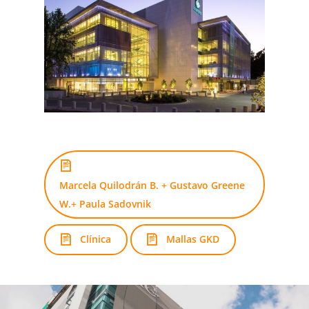
Marcela Quilodrán B. + Gustavo Greene
W.+ Paula Sadovnik
Clínica
Mallas GKD