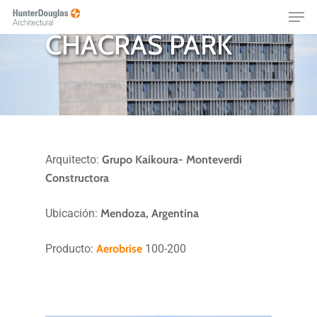
Skip
Menu
EMPRESA
CENTRO COMERCIAL
to
CHACRAS PARK
main
content
Arquitecto:
Grupo Kaikoura- Monteverdi
Constructora
Ubicación:
Mendoza, Argentina
Producto:
Aerobrise
100-200