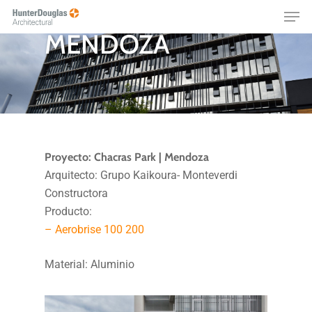
CHACRAS PARK,
Skip
Menu
to
MENDOZA
main
content
Proyecto: Chacras Park | Mendoza
Arquitecto: Grupo Kaikoura- Monteverdi
Constructora
Producto:
– Aerobrise 100 200
Material: Aluminio