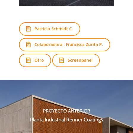
Patricio Schmidt C.
Colaboradora : Francisca Zurita P.
Otro
Screenpanel
PROYECTO ANTERIOR
Planta Industrial Renner Coatings