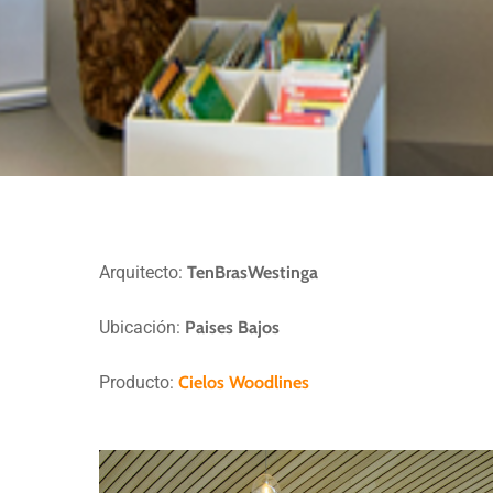
CENTRO CULTURAL
CENTRO CULTURAL D
Arquitecto:
TenBrasWestinga
Ubicación:
Paises Bajos
Producto:
Cielos Woodlines