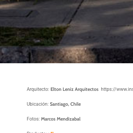
Arquitecto:
Elton Leniz Arquitectos
https://www.ins
CASA
RESIDENCIAL
CASA BDC
Ubicación:
Santiago, Chile
Fotos:
Marcos Mendizabal