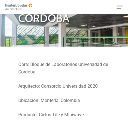
UNIVERSIDAD DE
Skip
Menu
to
CORDOBA
main
content
Obra: Bloque de Laboratorios Universidad de
Cordoba
Arquitecto: Consorcio Universidad 2020
Ubicación: Montería, Colombia
Producto: Cielos Tile y Miniwave