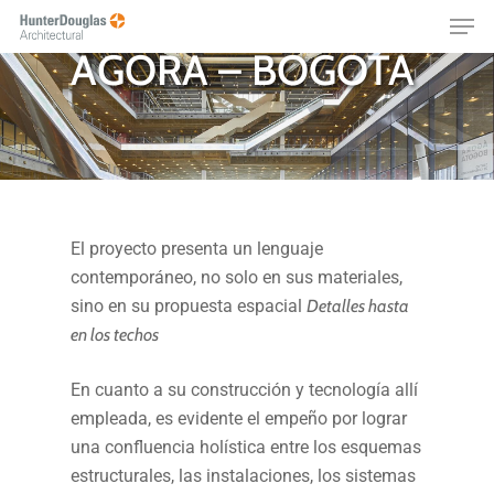
CONVENCIONES
Skip
Menu
to
ÁGORA – BOGOTÁ
main
content
El proyecto presenta un lenguaje
contemporáneo, no solo en sus materiales,
sino en su propuesta espacial
Detalles hasta
en los techos
En cuanto a su construcción y tecnología allí
empleada, es evidente el empeño por lograr
una confluencia holística entre los esquemas
estructurales, las instalaciones, los sistemas