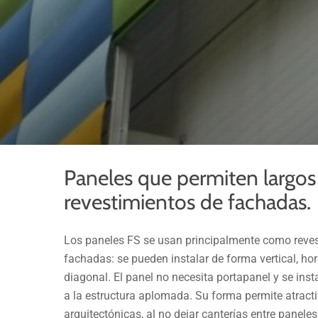
Paneles que permiten largos
revestimientos de fachadas.
Los paneles FS se usan principalmente como reve
fachadas: se pueden instalar de forma vertical, hor
diagonal. El panel no necesita portapanel y se ins
a la estructura aplomada. Su forma permite atract
arquitectónicas, al no dejar canterías entre paneles