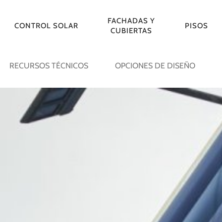
FACHADAS Y
CONTROL SOLAR
PISOS
CUBIERTAS
RECURSOS TÉCNICOS
OPCIONES DE DISEÑO
S
CIELORRASOS DE
CORTASOLES
FOLDING /
FACHADAS
NUBES E ISLAS
CORTASOLES DE
FACH
RICAS
FIELTRO
LINEALES
SLIDING
VENTILADAS
ACÚSTICAS
MADERA
CUBI
SHUTTERS
METÁ