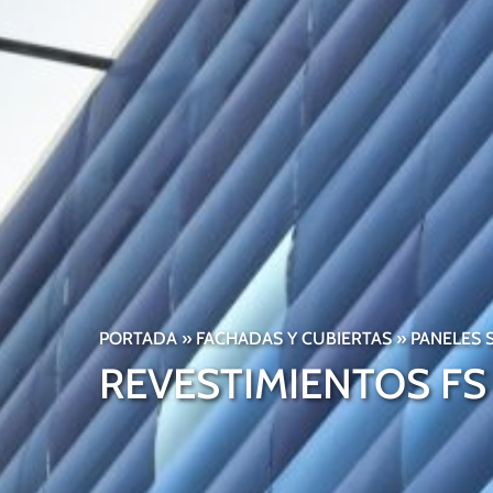
PORTADA
»
FACHADAS Y CUBIERTAS
»
PANELES S
REVESTIMIENTOS FS