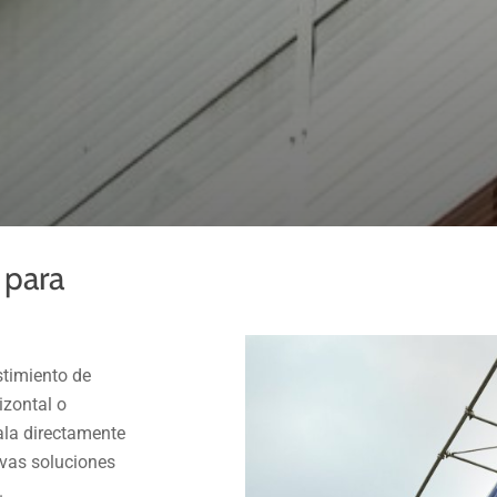
 para
stimiento de
izontal o
tala directamente
ivas soluciones
.