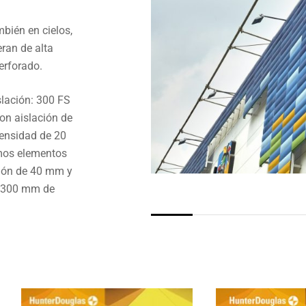
bién en cielos,
ran de alta
perforado.
slación: 300 FS
on aislación de
densidad de 20
mos elementos
ción de 40 mm y
de 300 mm de