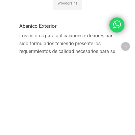
Woodgrains
Abanico Exterior
Los colores para aplicaciones exteriores han
sido formulados teniendo presente los
requerimientos de calidad necesarios para su
exposición a los agentes atmosféricos tales
como radiación ultravioleta, contaminación
urbana, y agentes climáticos.
L PIEDRA
AMARILLO
ALABASTER
ALUMINIO
ALUMI
ADO 7332
YEMA
2505
2587
MEDIO 