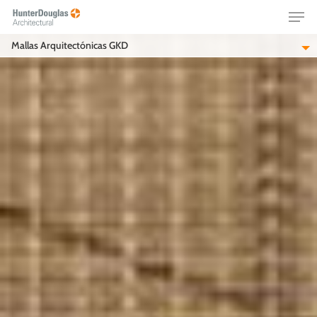
Skip
Menu
to
main
Mallas Arquitectónicas GKD
content