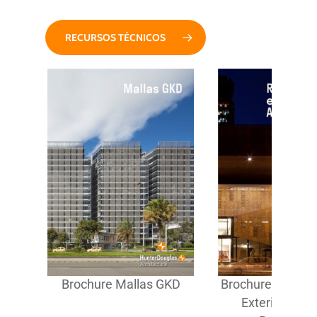
RECURSOS TÉCNICOS
KD
Brochure Mallas GKD
Brochure Revest
Exteriores De