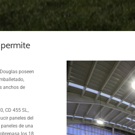
 permite
r Douglas poseen
emballetado,
es anchos de
0, CD 455 SL,
ucir paneles del
e paneles de una
sobrepasa los 18