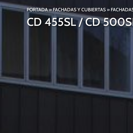
PORTADA
»
FACHADAS Y CUBIERTAS
»
FACHADAS
CD 455SL / CD 500S