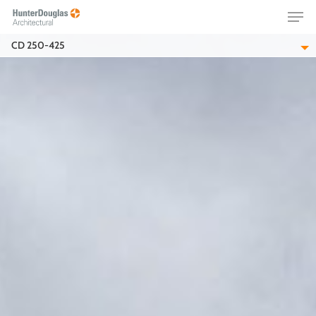
Skip
Menu
to
main
CD 250-425
content